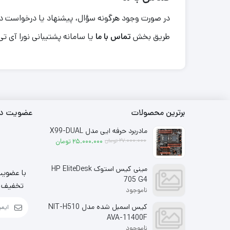
در صورت وجود هرگونه سؤال، پیشنهاد یا درخواست د
طریق بخش
تماس با ما
یا سامانه پشتیبانی نورا آی تی ب
برترین محصولات
عضویت در 
مادربرد حرفه ایی مدل X99-DUAL
قیمت فعلی: 25.000.000 تومان.
قیمت اصلی: 27.000.000 تومان بود.
27.000.000
تومان
25.000.000
تومان
مینی کیس استوک HP EliteDesk
با عضویت 
705 G4
تخفیف ها
ناموجود
کیس اسمبل شده مدل NIT-H510
AVA-11400F
ناموجود