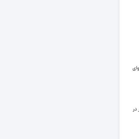
ای
 در