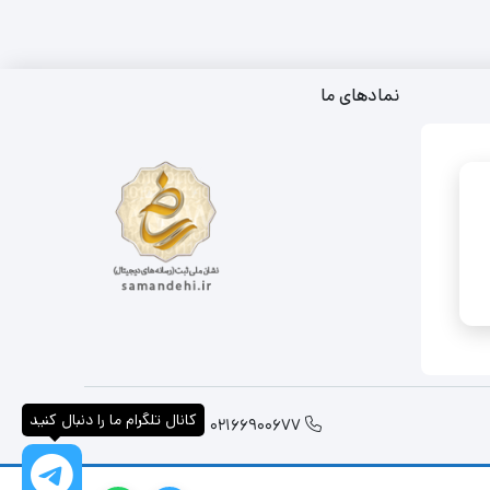
نمادهای ما
کانال تلگرام ما را دنبال کنید
09001060602
02166900677