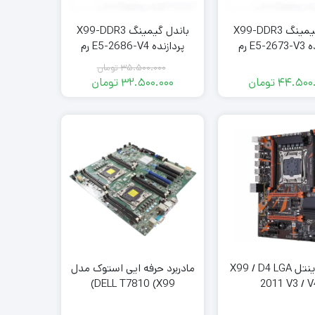
باندل گیمینگ X99-DDR3
باندل گیمینگ X99-DDR3
پردازنده E5-2673-V3 رم
پردازنده E5-2686-V4 رم
16GB
64GB
35.500.000
تومان
44.500.
تومان
32.500.000
تومان
قیمت
قیمت
فعلی:
اصلی:
35.500.000
32.500.000
تومان
تومان.
بود.
مادربرد اینتل X99 / D4 LGA
مادربرد حرفه ایی استوک مدل
DELL T7810 (X99)
2011 V3 / V