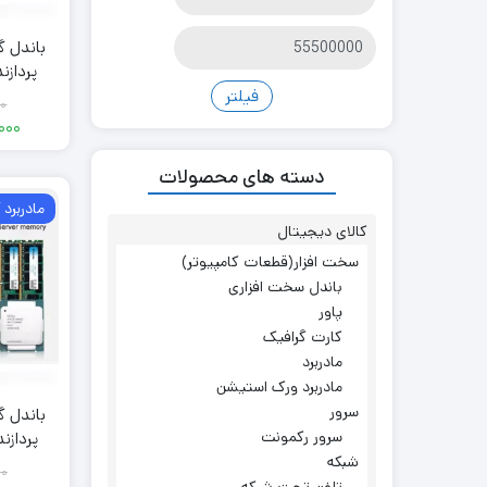
کمتر
قیمت
بیشتر
فیلتر
00
000
دسته های محصولات
مادربرد
کالای دیجیتال
سخت افزار(قطعات کامپیوتر)
باندل سخت افزاری
پاور
کارت گرافیک
مادربرد
مادربرد ورک استیشن
سرور
سرور رکمونت
شبکه
00
تلفن تحت شبکه