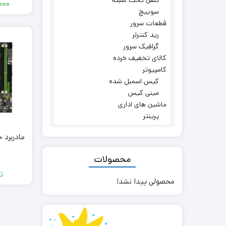
000
سوییچ
قطعات سرور
رید کنترلر
گرافیک سرور
کالای تخفیف خرده
کامپیوتر
کیس اسمبل شده
مینی کیس
ماشین های اداری
پرینتر
مادربرد حر
محصولات
ت
محصولی پیدا نشد!