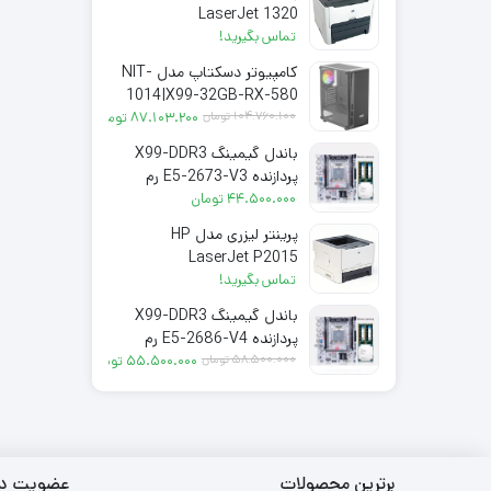
LaserJet 1320
تماس بگیرید!
کامپیوتر دسکتاپ مدل NIT-
1014|X99-32GB-RX-580
قیمت فعلی: 87.103.200 تومان.
قیمت اصلی: 104.760.100 تومان بود.
104.760.100
تومان
87.103.200
تومان
باندل گیمینگ X99-DDR3
پردازنده E5-2673-V3 رم
64GB
44.500.000
تومان
پرینتر لیزری مدل HP
LaserJet P2015
تماس بگیرید!
باندل گیمینگ X99-DDR3
پردازنده E5-2686-V4 رم
قیمت فعلی: 55.500.000 تومان.
قیمت اصلی: 58.500.000 تومان بود.
64GB
58.500.000
تومان
55.500.000
تومان
برترین محصولات
عضویت در 