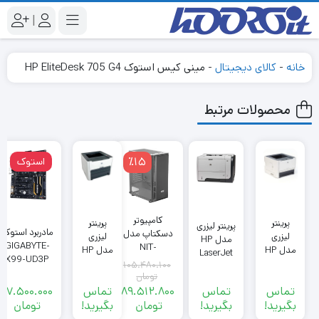
|
خانه
-
کالای دیجیتال
-
مینی کیس استوک HP EliteDesk 705 G4
محصولات مرتبط
٪15
استوک
کامپیوتر
پرینتر
پرینتر
پرینتر لیزری
مادربرد استوک
دسکتاپ مدل
لیزری
لیزری
مدل HP
GIGABYTE-
NIT-
مدل HP
مدل HP
LaserJet
X99-UD3P
1013|X99-
LaserJet
LaserJet
105.480.100
P3015DN
64GB-RX-
تومان
1320
P2015
580
تماس
تماس
89.512.800
تماس
17.500.000
بگیرید!
بگیرید!
تومان
بگیرید!
تومان
قیمت
قیمت